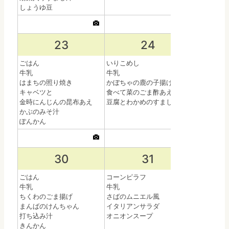
しょうゆ豆
23
24
ごはん
いりこめし
小型ミルク
牛乳
牛乳
牛乳
はまちの照り焼き
かぼちゃの鹿の子揚げ
和風スパゲ
キャベツと
食べて菜のごま酢あえ
菜花のツナ
金時にんじんの昆布あえ
豆腐とわかめのすまし汁
きなこビー
かぶのみそ汁
ぽんかん
30
31
ごはん
コーンピラフ
牛乳
牛乳
ちくわのごま揚げ
さばのムニエル風
まんばのけんちゃん
イタリアンサラダ
打ち込み汁
オニオンスープ
きんかん