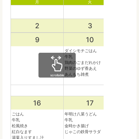
月
火
2
3
9
10
ダイシモチごはん
黒糖パン
牛乳
牛乳
鶏肉のごまだれかけ
じゃがいも
野菜のゆず香あえ
花野菜サラ
あんもち雑煮
みかん
scrollable
16
17
ごはん
年明け八菜うどん
あぶたま丼
牛乳
牛乳
牛乳
松風焼き
金時かき揚げ
焼きしゅう
紅白なます
じゃこの鉄骨サラダ
小松菜のお
湯葉入りすまし汁