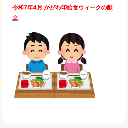
令和7年4月 かがわ印給食ウィークの献
立