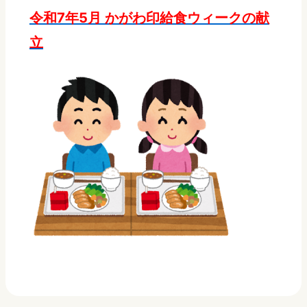
令和7年5月 かがわ印給食ウィークの献
立