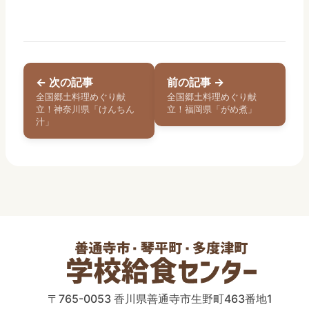
← 次の記事
前の記事 →
全国郷土料理めぐり献
全国郷土料理めぐり献
立！神奈川県「けんちん
立！福岡県「がめ煮」
汁」
〒765-0053 香川県善通寺市生野町463番地1